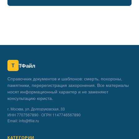
Т
ТФайл
Справочник документов и шаблонов: смерть, похороны,
памятники, перерегистрация захоронения. Все материалы
носят информационный характер и не заменяют
консультацию юриста.
г. Москва, ул. Долгоруковская, 33
ИНН 7707567890 · ОГРН 1147746567890
Email:
info@tfile.ru
КАТЕГОРИИ